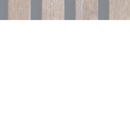
SPITI SOU
|
PARIS
Situé en bord de Seine, rive gauche, à quelques minutes à