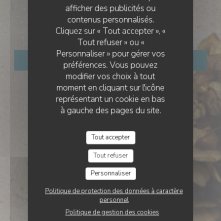
RESTAURANT BISTRONOMIQUE
•
PARIS
afficher des publicités ou
contenus personnalisés.
SPITI SOU
Cliquez sur « Tout accepter », «
Tout refuser » ou «
Personnaliser » pour gérer vos
RÉSERVER
préférences. Vous pouvez
modifier vos choix à tout
moment en cliquant sur l'icône
représentant un cookie en bas
à gauche des pages du site.
Tout accepter
Tout refuser
Personnaliser
Politique de protection des données à caractère
personnel
Politique de gestion des cookies