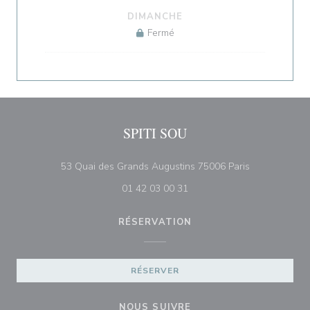
DIMANCHE
Fermé
SPITI SOU
((ouvre une no
53 Quai des Grands Augustins 75006 Paris
01 42 03 00 31
RÉSERVATION
RÉSERVER
NOUS SUIVRE