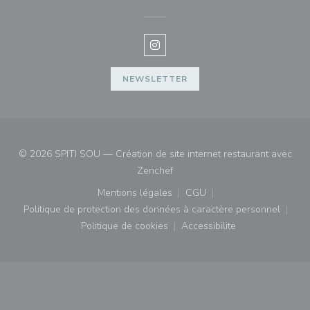
Instagram ((ouvre une nouvelle f
NEWSLETTER
© 2026 SPITI SOU — Création de site internet restaurant avec
((ouvre une nouvelle fenêtre))
Zenchef
Mentions légales
CGU
((ouvre une nouvelle fenêtre))
((ouvre une nouvelle fenê
Politique de protection des données à caractère personnel
((ouvre une nouvelle fenêtre))
Politique de cookies
Accessibilite
((ouvre une nouvelle fenêtre))
((ouvre une nouvelle fe