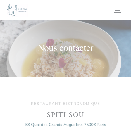
Personnalisation de vos choix en matière de cookies
Nous contacter
RESTAURANT BISTRONOMIQUE
SPITI SOU
((ouvre une n
53 Quai des Grands Augustins 75006 Paris