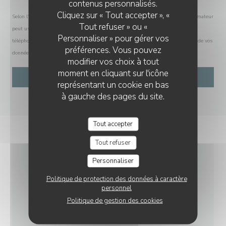
contenus personnalisés.
Cliquez sur « Tout accepter », «
Selon l'article L.223-2 du code de la consommation, il est rappelé que le consommateur
Tout refuser » ou «
peut user de son droit à s'inscrire sur la liste d'opposition au démarchage
Personnaliser » pour gérer vos
téléphonique Bloctel :
bloctel.gouv.fr
. Pour plus d'informations sur le traitement de vos
préférences. Vous pouvez
données, consultez notre
politique de confidentialité
.
modifier vos choix à tout
moment en cliquant sur l'icône
représentant un cookie en bas
à gauche des pages du site.
Tout accepter
Tout refuser
Personnaliser
INFOS PRATIQUES
Politique de protection des données à caractère
personnel
Politique de gestion des cookies
CUISINE
Grecque, Bistronomique