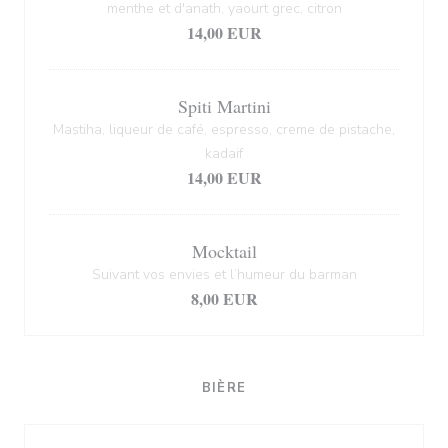
menthe et d'anath, yaourt grec, citron
14,00 EUR
Spiti Martini
Mastiha, liqueur de café, espresso, creme de pistache,
kadaif
14,00 EUR
Mocktail
Suivant vos envies et l’humeur du barman
8,00 EUR
BIÈRE