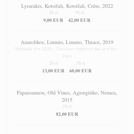
Lyrarakis, Kotsifali, Kotsifali, Crète, 2022
15 cl
75 cl
9,00 EUR
42,00 EUR
Anatolikos, Limnio, Limnio, Thrace, 2019
*Medaille d’or 2020 – Concours Amphore des vins bio -
Paris
15 cl
75 cl
13,00 EUR
60,00 EUR
Papaioannou, Old Vines, Agiorgitiko, Nemea,
2015
75 cl
82,00 EUR