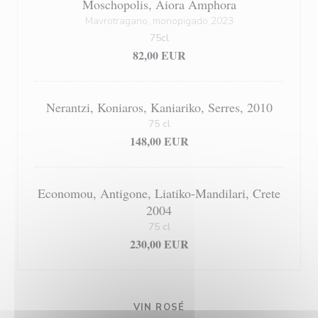
Moschopolis, Aiora Amphora
Mavrotragano, monopigado 2023
75cl
82,00 EUR
Nerantzi, Koniaros, Kaniariko, Serres, 2010
75 cl
148,00 EUR
Economou, Antigone, Liatiko-Mandilari, Crete
2004
75 cl
230,00 EUR
VIN ROSÉ