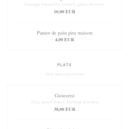
Fromage kasseri frit fondant, gelée de citron
10,00 EUR
Panier de pain pita maison
4,00 EUR
PLATS
Pour deux personnes
Giouvetsi
Orzo, boeuf braisé, fromage graviera
38,00 EUR