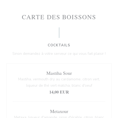
CARTE DES BOISSONS
COCKTAILS
Sinon demandez à votre serveur ce qui vous fait plaisir !
Mastiha Sour
Mastiha, vermouth dry au cardamome, citron vert,
liqueur de thé vert matcha, blanc d'oeuf
14,00 EUR
Metaxour
Metaxa, liqueur d'amande, sirop d'érable, citron, blanc