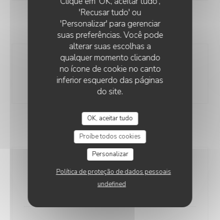
Clique em 'OK, aceitar tudo',
'Recusar tudo' ou
'Personalizar' para gerenciar
VIN MOELLEUX
suas preferências. Você pode
alterar suas escolhas a
qualquer momento clicando
Distillerie Vantana, Muscat de Patras, Patras
no ícone de cookie no canto
15 cl
75 cl
inferior esquerdo das páginas
14,00 EUR
80,00 EUR
do site.
OK, aceitar tudo
CHAMPAGNE
Proíbe todos cookies
Personalizar
Ruinart Brut
Política de proteção de dados pessoais
75 cl
undefined
120,00 EUR