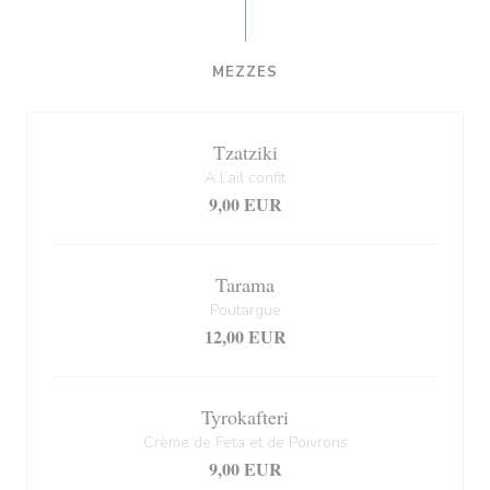
MEZZES
Tzatziki
A l’ail confit
9,00 EUR
Tarama
Poutargue
12,00 EUR
Tyrokafteri
Crème de Feta et de Poivrons
9,00 EUR