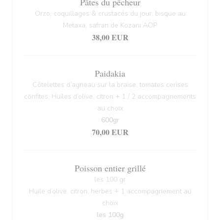
Pâtes du pêcheur
Orzo, coquillages & crustacés du jour, bisque au
Metaxa, safran de Kozani AOP
38,00 EUR
Paidakia
Côtelettes d’agneau sur la braise, tomates cerises
confites, Huiles d’olive, citron + 1 / 2 accompagnements
au choix
600gr
70,00 EUR
Poisson entier grillé
les 100 gr
Huile d’olive, citron, herbes + 1 accompagnement au
choix
les 100g