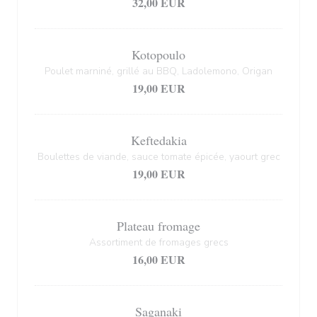
32,00 EUR
Kotopoulo
Poulet marniné, grillé au BBQ, Ladolemono, Origan
19,00 EUR
Keftedakia
Boulettes de viande, sauce tomate épicée, yaourt grec
19,00 EUR
Plateau fromage
Assortiment de fromages grecs
16,00 EUR
Saganaki