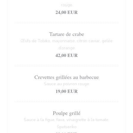
rouge
24,00 EUR
Tartare de crabe
Œufs de Tobiko, mayonnaise, citron caviar, gelée
d’orange
42,00 EUR
Crevettes grillées au barbecue
Sauce au poivron rouge
19,00 EUR
Poulpe grillé
Sauce à la figue, fava, vinaigrette à la tomate,
Spetseriko