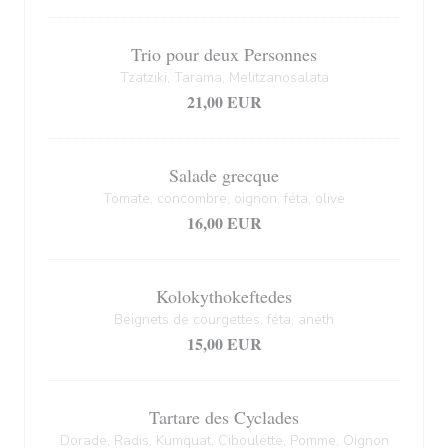
Trio pour deux Personnes
Tzatziki, Tarama, Melitzanosalata
21,00 EUR
Salade grecque
Tomate, concombre, oignon, féta, olive
16,00 EUR
Kolokythokeftedes
Beignets de courgettes, féta, aneth
15,00 EUR
Tartare des Cyclades
Dorade, Radis, Kumquat, Ciboulette, Pomme, Oignon