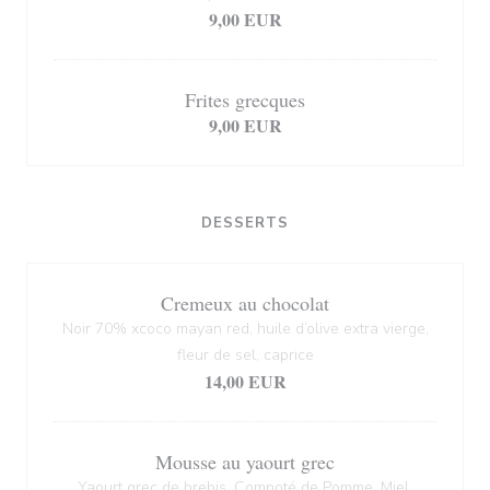
9,00 EUR
Frites grecques
9,00 EUR
DESSERTS
Cremeux au chocolat
Noir 70% xcoco mayan red, huile d’olive extra vierge,
fleur de sel, caprice
14,00 EUR
Mousse au yaourt grec
Yaourt grec de brebis, Compoté de Pomme, Miel,