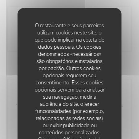
Moschopolis, Rosé 8, Xinomavro, Syrah,
Monopigado 2023
O restaurante e seus parceiros
utilizam cookies neste site, o
15 cl
75 cl
que pode implicar na coleta de
9,00 EUR
48,00 EUR
dados pessoais. Os cookies
denominados «necessários»
são obrigatórios e instalados
por padrão. Outros cookies
VIN ORANGE
opcionais requerem seu
consentimento. Esses cookies
opcionais servem para analisar
Anatolikos, Natural Orange, Assyrtiko-
sua navegação, medir a
Malagousia, Thrace 2019
audiência do site, oferecer
*Medaille d’argent 2020 – Concours Amphore des vins
funcionalidades (por exemplo,
bio – Paris
relacionadas às redes sociais)
75 cl
ou exibir publicidade ou
65,00 EUR
conteúdos personalizados.